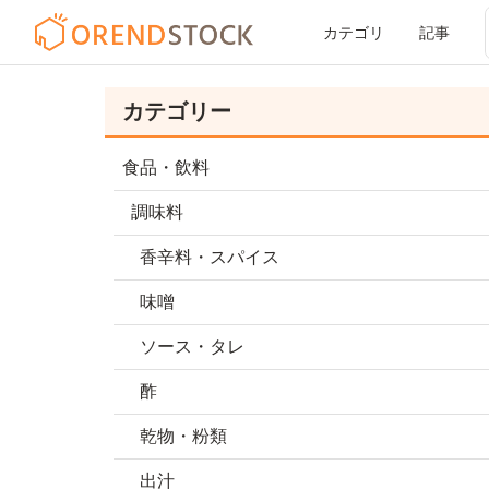
カテゴリ
記事
カテゴリー
食品・飲料
調味料
香辛料・スパイス
味噌
ソース・タレ
酢
乾物・粉類
出汁