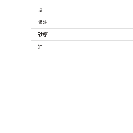
塩
醤油
砂糖
油