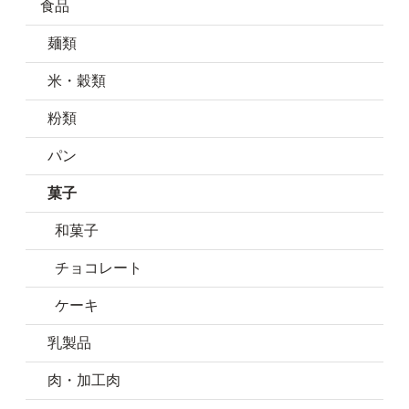
食品
麺類
米・穀類
粉類
パン
菓子
和菓子
チョコレート
ケーキ
乳製品
肉・加工肉